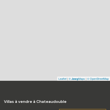
Leaflet
|
©
Maps
|
© OpenStreetMap
Jawg
Villas à vendre à Chateaudouble