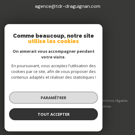
agence@tdr-draguignan.com
NOS RÉSEAUX
Comme beaucoup, notre site
utilise les cookies
Nous suivre
On aimerait vous accompagner pendant
votre visite.
En poursuivant, vous acceptez l'utilisation des
cookies par ce site, afin de vous proposer des
contenus adaptés et réaliser des statistiques !
© 2026 | Tous droits réservés
PARAMÉTRER
Nos honoraires
Nos partenaires
Mentions légales
Admin
Politique RGPD
Cookies
TOUT ACCEPTER
Réalisé par :