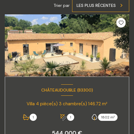
Trier par
LES PLUS RÉCENTES
CHÂTEAUDOUBLE (83300)
Villa 4 pièce(s) 3 chambre(s) 146.72 m²
1
1
1802 m²
544 000 €