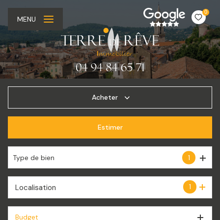
0
MENU
Acheter
Estimer
De l'ancien
De l'immo pro
Type de bien
1
1
Localisation
Budget