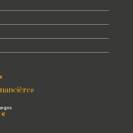
207
2 292 €
Non
Pas de procédure en cours
ER
inancières
arges
1 €