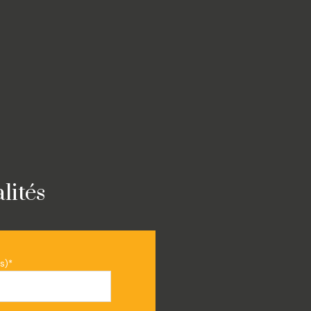
lités
s)*