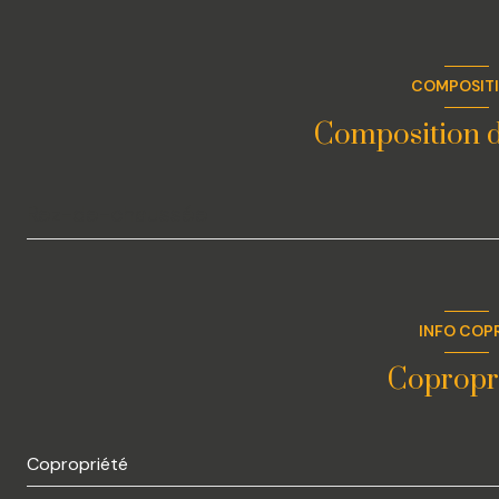
1 niveau(x)
COMPOSIT
2 étage(s)
Composition d
vue jardin
Rez-de-chaussée
quartier CHABRAN
chambre
chambre
INFO COP
salon/sejour
Copropr
salle de bain
terrasse
Copropriété