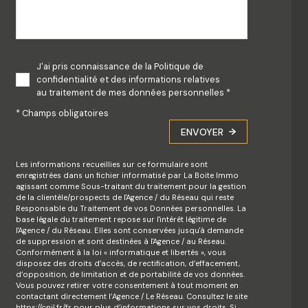
J'ai pris connaissance de la Politique de
confidentialité et des informations relatives
au traitement de mes données personnelles *
* Champs obligatoires
ENVOYER
Les informations recueillies sur ce formulaire sont
enregistrées dans un fichier informatisé par La Boite Immo
agissant comme Sous-traitant du traitement pour la gestion
de la clientèle/prospects de l'Agence / du Réseau qui reste
Responsable du Traitement de vos Données personnelles. La
base légale du traitement repose sur l'intérêt légitime de
l'Agence / du Réseau. Elles sont conservées jusqu'à demande
de suppression et sont destinées à l'Agence / au Réseau.
Conformément à la loi « informatique et libertés », vous
disposez des droits d’accès, de rectification, d’effacement,
d’opposition, de limitation et de portabilité de vos données.
Vous pouvez retirer votre consentement à tout moment en
contactant directement l’Agence / Le Réseau. Consultez le site
https://cnil.fr/fr
pour plus d’informations sur vos droits. Si