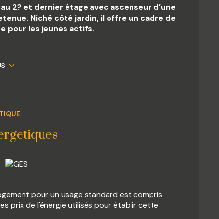
au 2? et dernier étage avec ascenseur d’une
enue. Niché côté jardin, il offre un cadre de
e pour les jeunes actifs.
rd intégré pour un rangement optimisé, un
 balcon de 7m² orienté côté jardin, une
bres spacieuses, toutes deux dotées de
US
ec baignoire et double vasque, un WC
 exposés sont disponibles sur le site
ÉTIQUE
. Contact :06.19.20.29.79.
ergetiques
logement pour un usage standard est compris
 prix de l'énergie utilisés pour établir cette