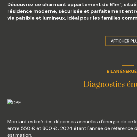
Découvrez ce charmant appartement de 61m², situé 
résidence moderne, sécurisée et parfaitement entret
vie paisible et lumineux, idéal pour les familles comm
Il se compose d' une entrée accueillante avec placa
séjour lumineux de 23m² donnant accès à un agréable
cuisine américaine entièrement équipée, deux cham
AFFICHER PL
grands dressings, une salle de bain fonctionnelle av
individuel.
Les informations sur les risques auxquels ce bien est
Géorisques.
BILAN ÉNERG
Bien proposé par Mr Conte Ludovic agent commercial
À visiter sans tarder !
Diagnostics én
Montant estimé des dépenses annuelles d'énergie de ce 
entre 550 € et 800 € . 2024 étant l'année de référence des
estimation.