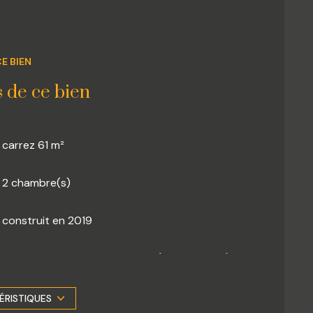
E BIEN
s de ce bien
carrez 61 m²
2 chambre(s)
construit en 2019
Chauffage individuel : air pulsé (climatisation)
2 côté(s) mitoyen(s)
ÉRISTIQUES