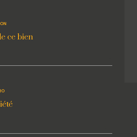
2ème étage
ION
ascenseur
e ce bien
terrasse
accès handicapé
12.20 m²
11.95 m²
RO
23 m²
iété
5.05 m²
7 m²
Oui