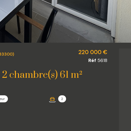
220 000 €
83300)
Réf
5618
Appartement 3 pièce(s) 2 chambre(s) 61 m²
eur
2