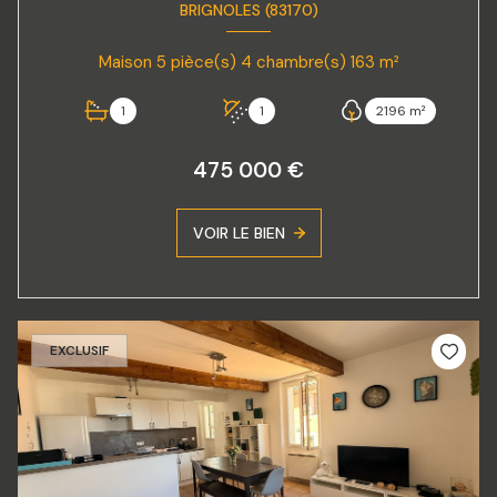
BRIGNOLES (83170)
Maison 5 pièce(s) 4 chambre(s) 163 m²
1
1
2196 m²
475 000 €
VOIR LE BIEN
EXCLUSIF