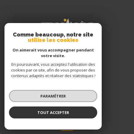
Comme beaucoup, notre site
utilise les cookies
On aimerait vous accompagner pendant
votre visite.
TERRE DE RÊVE
En poursuivant, vous acceptez l'utilisation des
cookies par ce site, afin de vous proposer des
3 BOULEVARD GABRIEL PÉRI
contenus adaptés et réaliser des statistiques !
83300
DRAGUIGNAN
04 94 84 65 71
PARAMÉTRER
agence@tdr-draguignan.com
TOUT ACCEPTER
NOS RÉSEAUX