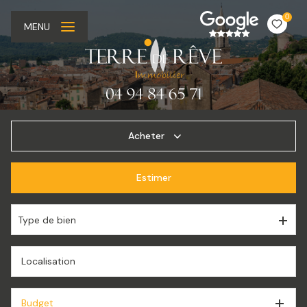
0
MENU
Acheter
Estimer
De l'ancien
De l'immo pro
Type de bien
Budget