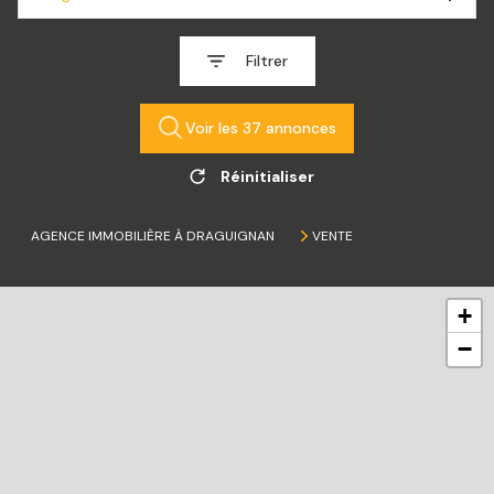
Filtrer
Voir les
37
annonces
Réinitialiser
AGENCE IMMOBILIÈRE À DRAGUIGNAN
VENTE
+
−