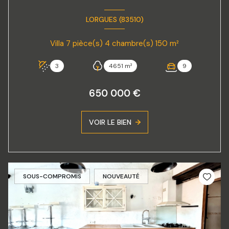
LORGUES (83510)
Villa 7 pièce(s) 4 chambre(s) 150 m²
3
4651 m²
9
650 000 €
VOIR LE BIEN
SOUS-COMPROMIS
NOUVEAUTÉ