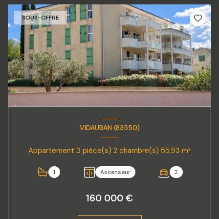
SOUS-OFFRE
VIDAUBAN (83550)
Appartement 3 pièce(s) 2 chambre(s) 55.93 m²
1
Ascenseur
2
160 000 €