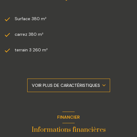
sont disponibles sur le site Géorisques.
Bien proposé par Mr Conte Ludovic agent commercial.
Tel:06.19.20.29.79
Surface 380 m²
.
carrez 380 m²
terrain 3 260 m²
séjour 106 m²
4 chambre(s)
VOIR PLUS DE CARACTÉRISTIQUES
3 salle(s) de bain
2 salle(s) d'eau
FINANCIER
construit en 1974
Informations financières