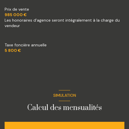
cuisine séparée (équipée)
Prix de vente
985 000 €
Les honoraires d'agence seront intégralement à la charge du
Chauffage individuel : (autre)
vendeur
2 garage(s)
Taxe foncière annuelle
10 parking(s)
5 800 €
exposition Sud
2 niveau(x)
vue dominante
SIMULATION
Calcul des mensualités
terrasse