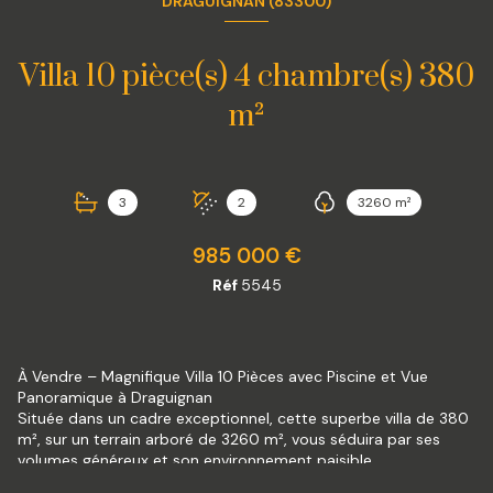
DRAGUIGNAN (83300)
Villa 10 pièce(s) 4 chambre(s) 380
m²
3
2
3260 m²
985 000 €
Réf
5545
À Vendre – Magnifique Villa 10 Pièces avec Piscine et Vue
Panoramique à Draguignan
Située dans un cadre exceptionnel, cette superbe villa de 380
m², sur un terrain arboré de 3260 m², vous séduira par ses
volumes généreux et son environnement paisible.
Cette villa développe une superficie habitable de 380m²