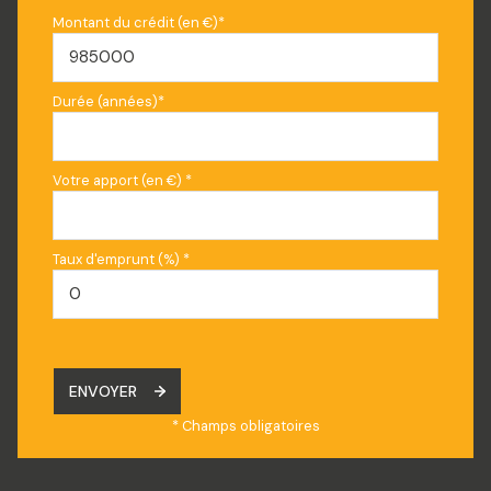
Montant du crédit (en €)*
Durée (années)*
Votre apport (en €) *
Taux d'emprunt (%) *
ENVOYER
* Champs obligatoires