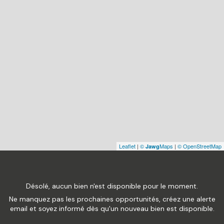
Leaflet
|
©
Maps
|
© OpenStreetMap
Jawg
Désolé, aucun bien n'est disponible pour le moment.
Ne manquez pas les prochaines opportunités, créez une alerte
email et soyez informé dès qu'un nouveau bien est disponible.