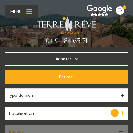
0
MENU
Acheter
Estimer
De l'ancien
De l'immo pro
Type de bien
1
Localisation
Budget