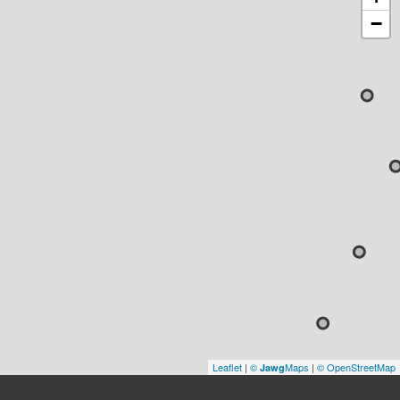
−
Leaflet
|
©
Maps
|
© OpenStreetMap
Jawg