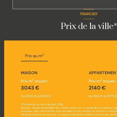
FINANCIER
Prix de la ville
2
Prix au m
MAISON
APPARTEMEN
2
2
Prix m
moyen
Prix m
moyen
3043 €
2140 €
De 2230 € à 3328 €
De 1612 € à 2975 €
*Estimation au mois de Août 2026
Sources : Bases de données de La Boîte Immo, sur un panel de prix publics ca
annonces. Ces informations sont données à titre indicatif et ne sont ni contra
vente de produits et services. La responsabilité de la Boîte Immo ne peut être