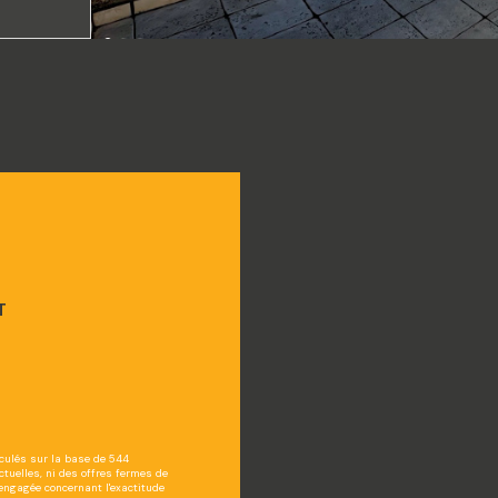
*
T
lculés sur la base de 544
ctuelles, ni des offres fermes de
 engagée concernant l'exactitude