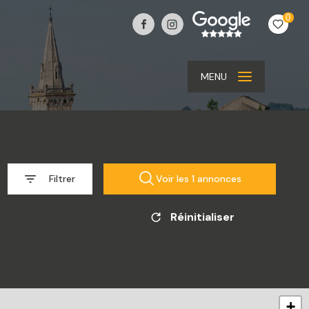
0
MENU
Filtrer
Voir les
1
annonces
Réinitialiser
+