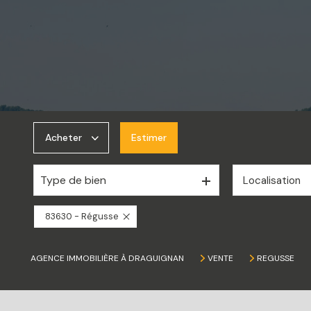
Acheter
Estimer
Type de bien
Localisation
De l'ancien
De l'immo pro
83630 - Régusse
AGENCE IMMOBILIÈRE À DRAGUIGNAN
VENTE
REGUSSE