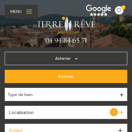
0
MENU
Acheter
Estimer
De l'ancien
De l'immo pro
Type de bien
1
Localisation
Budget