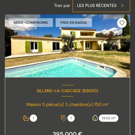
Trier par
LES PLUS RÉCENTES
SOUS-COMPROMIS
PRIX EN BAISSE
SILLANS-LA-CASCADE (83690)
Maison 5 pièce(s) 3 chambre(s) 150 m²
1
1
1502 m²
395 000 €