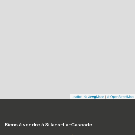
Leaflet
|
©
Maps
|
© OpenStreetMap
Jawg
Biens à vendre à Sillans-La-Cascade