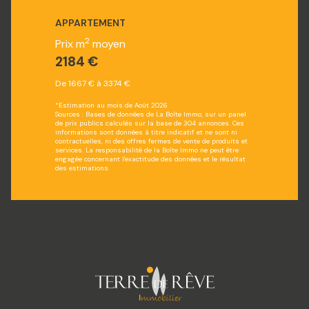
APPARTEMENT
2
Prix m
moyen
2184 €
De 1667 € à 3374 €
*Estimation au mois de Août 2026
Sources : Bases de données de La Boîte Immo, sur un panel
de prix publics calculés sur la base de 304 annonces. Ces
informations sont données à titre indicatif et ne sont ni
contractuelles, ni des offres fermes de vente de produits et
services. La responsabilité de la Boîte Immo ne peut être
engagée concernant l'exactitude des données et le résultat
des estimations.