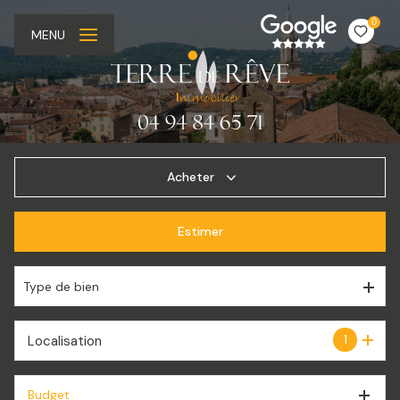
0
MENU
Acheter
Estimer
De l'ancien
De l'immo pro
Type de bien
1
Localisation
Budget