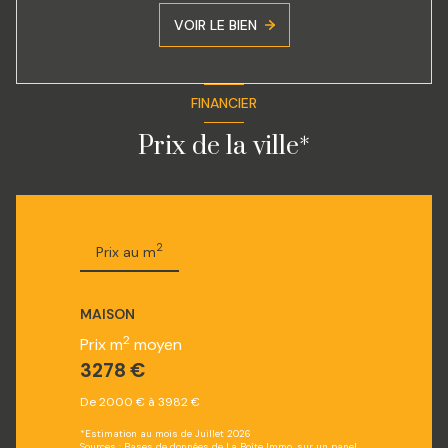
VOIR LE BIEN
FINANCIER
Prix de la ville*
2
Prix au m
MAISON
2
Prix m
moyen
3278 €
De 2000 € à 3982 €
*Estimation au mois de Juillet 2026
Sources : Bases de données de La Boîte Immo, sur un panel