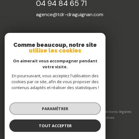
04 94 84 65 71
agence@tdr-draguignan.com
NOS RÉSEAUX
Comme beaucoup, notre site
utilise les cookies
Nous suivre
On aimerait vous accompagner pendant
votre visite.
En poursuivant, vous acceptez l'utilisation des
cookies par ce site, afin de vous proposer des
contenus adaptés et réaliser des statistiques !
© 2026 | Tous droits réservés
PARAMÉTRER
Nos honoraires
Nos partenaires
Mentions légales
Admin
Politique RGPD
Cookies
TOUT ACCEPTER
Réalisé par :