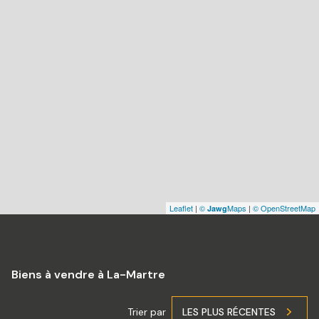
Leaflet
|
©
Maps
|
© OpenStreetMap
Jawg
Biens à vendre à La-Martre
Trier par
LES PLUS RÉCENTES