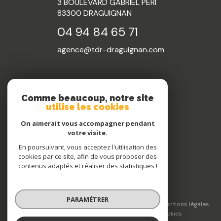
3 BOULEVARD GABRIEL PÉRI
83300
DRAGUIGNAN
04 94 84 65 71
agence@tdr-draguignan.com
NOS RÉSEAUX
Comme beaucoup, notre site
utilise les cookies
Nous suivre
On aimerait vous accompagner pendant
votre visite.
En poursuivant, vous acceptez l'utilisation des
cookies par ce site, afin de vous proposer des
contenus adaptés et réaliser des statistiques !
© 2026 | Tous droits réservés
PARAMÉTRER
Nos honoraires
Nos partenaires
Mentions légales
Admin
Politique RGPD
Cookies