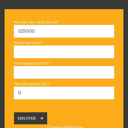
terrasse
Montant du crédit (en €)*
arboré
Durée (années)*
Votre apport (en €) *
Taux d'emprunt (%) *
ENVOYER
* Champs obligatoires