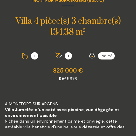
MONTFORT-SUR-ARGENS (83570)
Villa 4 pièce(s) 3 chambre(s)
134.38 m²
1
1
718 m²
325 000 €
Réf
5676
A MONTFORT SUR ARGENS
Villa Jumelée d'un coté avec piscine, vue dégagée et
environnement paisible
Nichée dans un environnement calme et privilégié, cette
agréable villa bénéficie d’une belle vue dégagée et offre des
prestations idéales pour une résidence principale comme