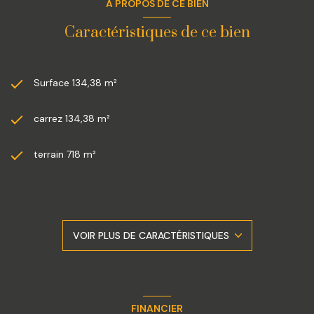
A PROPOS DE CE BIEN
Une villa lumineuse, fonctionnelle et parfaitement entretenue,
alliant confort, tranquillité et qualité de vie.
Caractéristiques de ce bien
Les informations sur les risques auxquels ce bien est exposé
sont disponibles sur le site Géorisques. Bien proposé par Mr
Conte Ludovic agent commercial. Contact :06.19.20.29.79. À
visiter sans tarder !
Surface 134,38 m²
carrez 134,38 m²
terrain 718 m²
séjour 45,36 m²
3 chambre(s)
VOIR PLUS DE CARACTÉRISTIQUES
1 salle(s) de bain
1 salle(s) d'eau
FINANCIER