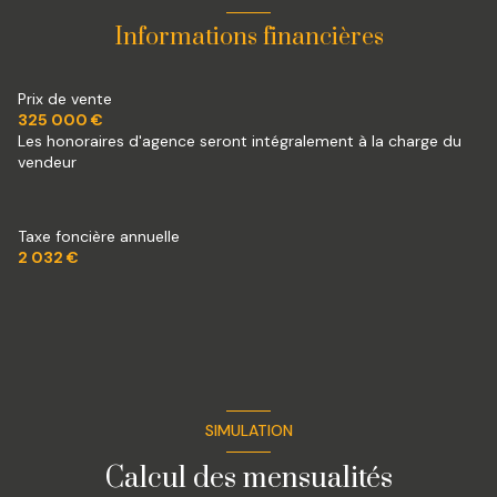
construit en 2005
Informations financières
cuisine séparée (équipée)
Prix de vente
325 000 €
Les honoraires d'agence seront intégralement à la charge du
Chauffage individuel : (fioul)
vendeur
1 garage(s)
Taxe foncière annuelle
2 parking(s)
2 032 €
exposition Sud
1 côté(s) mitoyen(s)
2 niveau(x)
SIMULATION
Calcul des mensualités
vue degagée