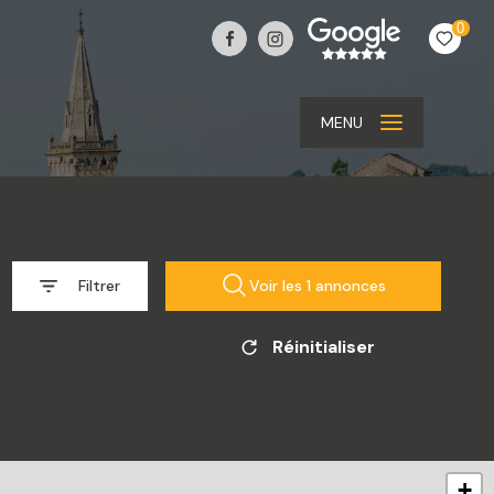
0
MENU
Filtrer
Voir les
1
annonces
Réinitialiser
+