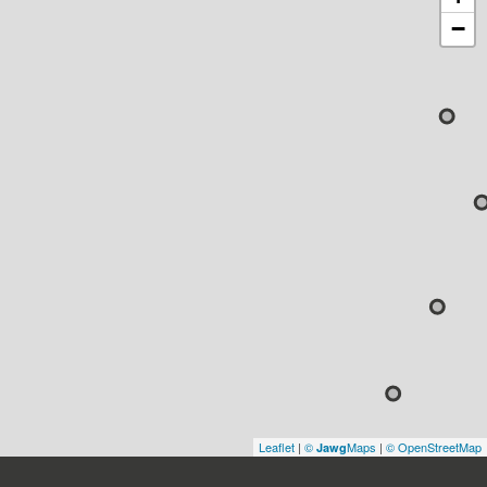
−
Leaflet
|
©
Maps
|
© OpenStreetMap
Jawg