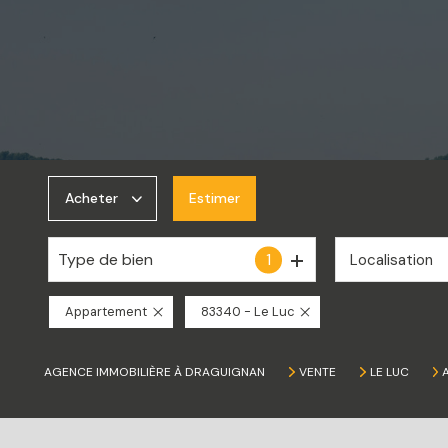
Acheter
Estimer
Type de bien
1
Localisation
De l'ancien
De l'immo pro
Appartement
83340 - Le Luc
AGENCE IMMOBILIÈRE À DRAGUIGNAN
VENTE
LE LUC